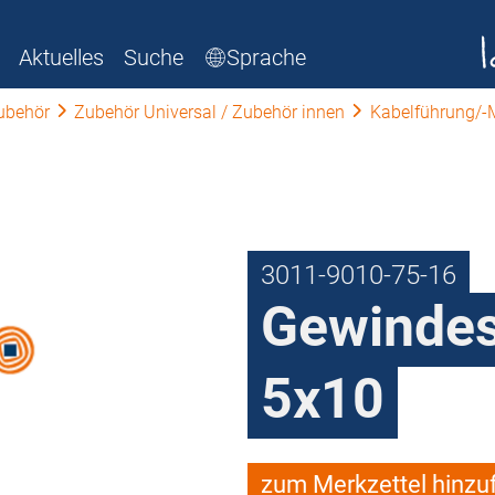
Aktuelles
Suche
Sprache
ubehör
Zubehör Universal / Zubehör innen
Kabelführung/
3011-9010-75-16
Gewindes
5x10
zum Merkzettel hinzu