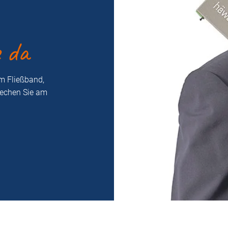
e da
m Fließband,
rechen Sie am