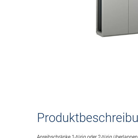
Produktbeschreib
Anreihschränke 1-türig oder 2-türig überlappe