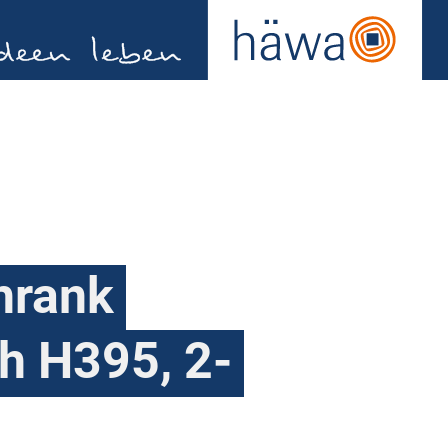
hrank
h H395, 2-