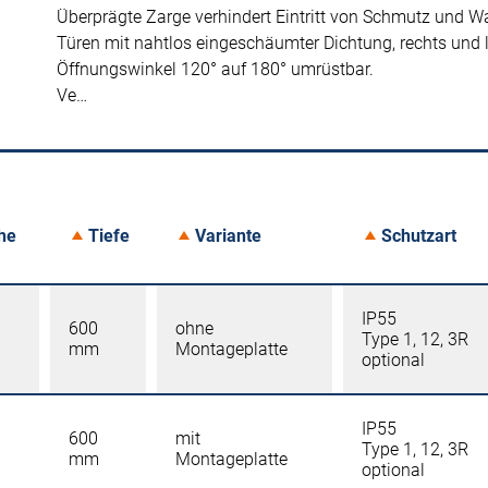
Überprägte Zarge verhindert Eintritt von Schmutz und W
Türen mit nahtlos eingeschäumter Dichtung, rechts und 
Öffnungswinkel 120° auf 180° umrüstbar.
Ve…
he
Tiefe
Variante
Schutzart
IP55
600
ohne
Type 1, 12, 3R
mm
Montageplatte
optional
IP55
600
mit
Type 1, 12, 3R
mm
Montageplatte
optional