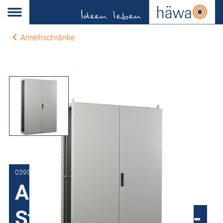
Anreihschränke
0395-1122-60-17
Anreihschrank
Stahlblech H395, 2-