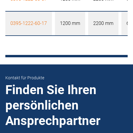
0395-1222-60-17
1200 mm
2200 mm
60
Kontakt für Produkte
Finden Sie Ihren
persönlichen
Ansprechpartner