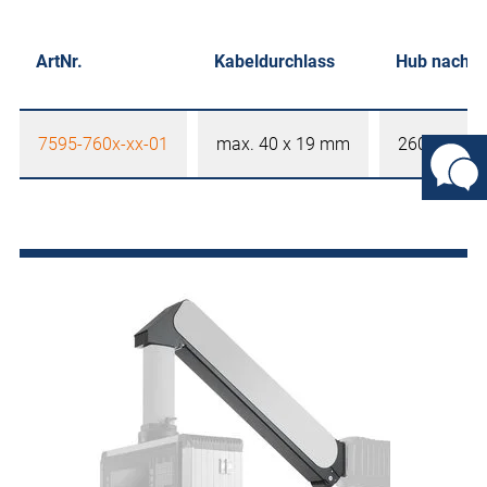
ArtNr.
Kabeldurchlass
Hub nach o
7595-760x-xx-01
max. 40 x 19 mm
260/250 