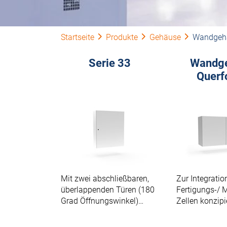
Startseite
Produkte
Gehäuse
Wandgeh
Serie 33
Wandg
Querf
Mit zwei abschließbaren,
Zur Integratio
überlappenden Türen (180
Fertigungs-/ 
Grad Öffnungswinkel)
Zellen konzipi
ausgestattet.
(unterer/obere
Zellenbereich)