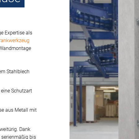
e Expertise als
rankwerkzeug
r Wandmontage
tem Stahlblech
eine Schutzart
e aus Metall mit
weitürig.
Dank
 serienmäßig bis