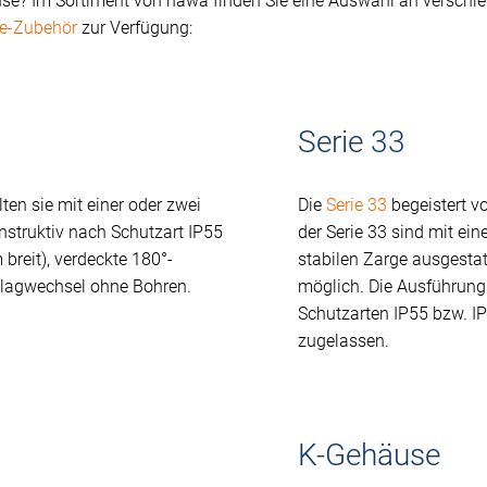
e? Im Sortiment von häwa finden Sie eine Auswahl an verschie
e-Zubehör
zur Verfügung:
Serie 33
ten sie mit einer oder zwei
Die
Serie 33
begeistert v
nstruktiv nach Schutzart IP55
der Serie 33 sind mit ei
 breit), verdeckte 180°-
stabilen Zarge ausgesta
hlagwechsel ohne Bohren.
möglich. Die Ausführung
Schutzarten IP55 bzw. IP
zugelassen.
K-Gehäuse