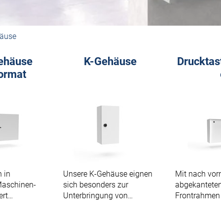
äuse
ehäuse
K-Gehäuse
Drucktas
ormat
n in
Unsere K-Gehäuse eignen
Mit nach vor
Maschinen-
sich besonders zur
abgekantete
ert
Unterbringung von
Frontrahmen 
r
kleineren Schaltungen.
Kommandog
.
geeignet.