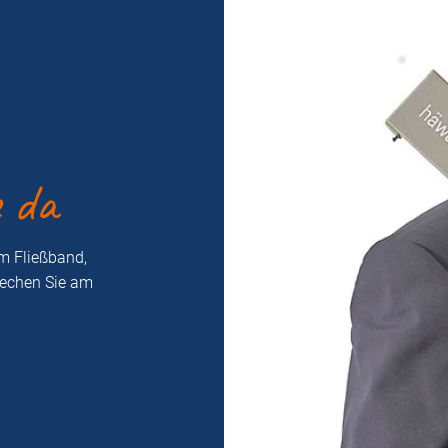
e da
m Fließband,
rechen Sie am