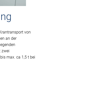
ung
Krantransport von
en an der
liegenden
 zwei
is max. ca 1,5 t bei