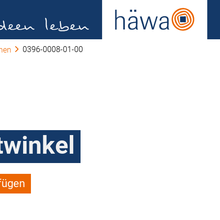
0396-0008-01-00
ihen
twinkel
fügen