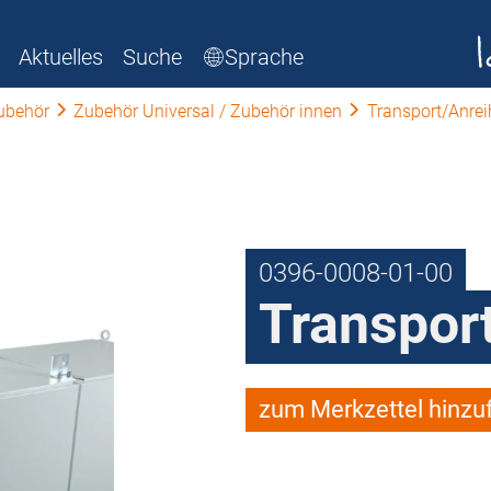
Aktuelles
Suche
Sprache
ubehör
Zubehör Universal / Zubehör innen
Transport/Anre
0396-0008-01-00
Transpor
zum Merkzettel hinzu