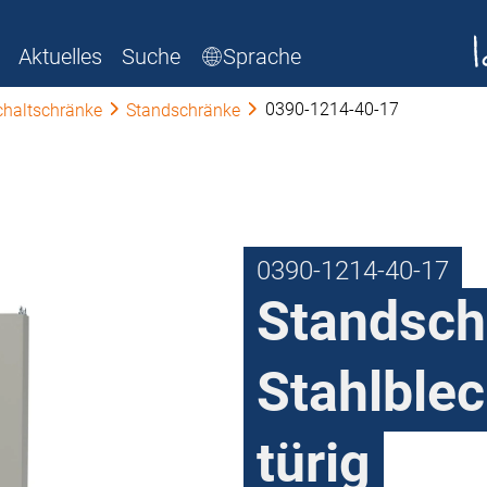
Aktuelles
Suche
Sprache
0390-1214-40-17
chaltschränke
Standschränke
0390-1214-40-17
Standsch
Stahlblec
türig