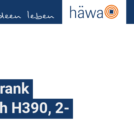
rank
h H390, 2-