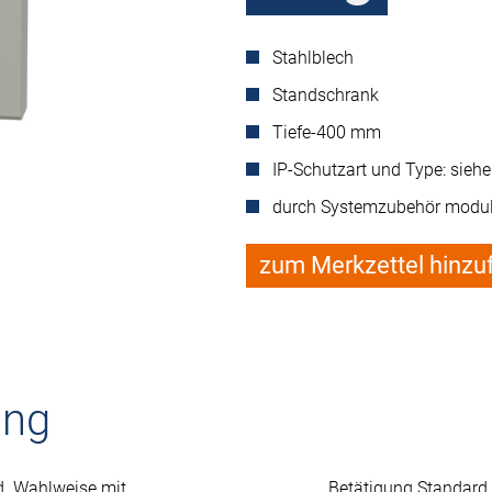
Stahlblech
Standschrank
Tiefe-400 mm
IP-Schutzart und Type: sieh
durch Systemzubehör modul
zum Merkzettel hinzu
ung
d. Wahlweise mit
Betätigung Standard