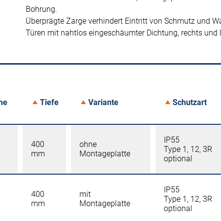
Bohrung.
Überprägte Zarge verhindert Eintritt von Schmutz und W
Türen mit nahtlos eingeschäumter Dichtung, rechts und 
he
Tiefe
Variante
Schutzart
IP55
400
ohne
Type 1, 12, 3R
mm
Montageplatte
optional
IP55
400
mit
Type 1, 12, 3R
mm
Montageplatte
optional