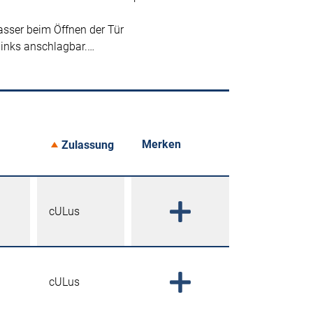
asser beim Öffnen der Tür
links anschlagbar.…
Merken
Zulassung
cULus
cULus