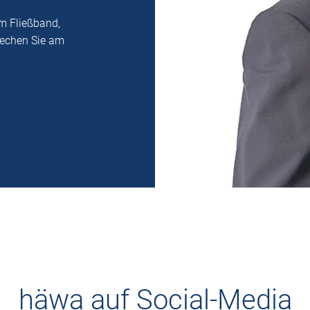
m Fließband,
rechen Sie am
häwa auf Social-Media