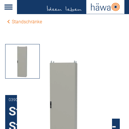
Standschränke
0390-8014-40-17
Standschrank
Stahlblech H390, 1-