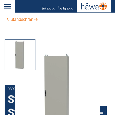
Standschränke
0390-8018-40-07
Standschrank
Stahlblech H390, 1-