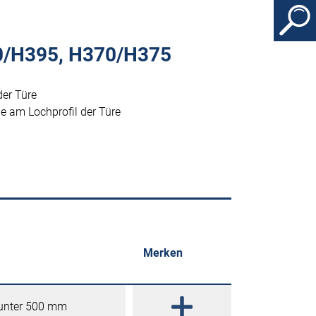
90/H395, H370/H375
er Türe
e am Lochprofil der Türe
Merken
 unter 500 mm