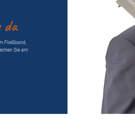
e da
m Fließband,
rechen Sie am