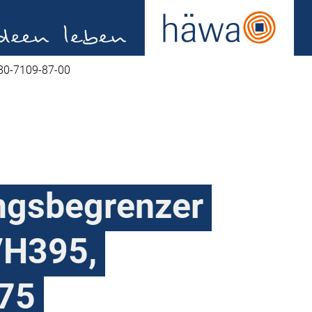
80-7109-87-00
ngsbegrenzer
/H395,
75