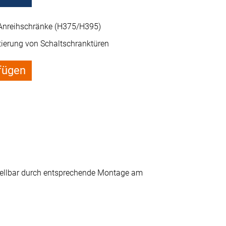
Anreihschränke (H375/H395)
tierung von Schaltschranktüren
fügen
tellbar durch entsprechende Montage am