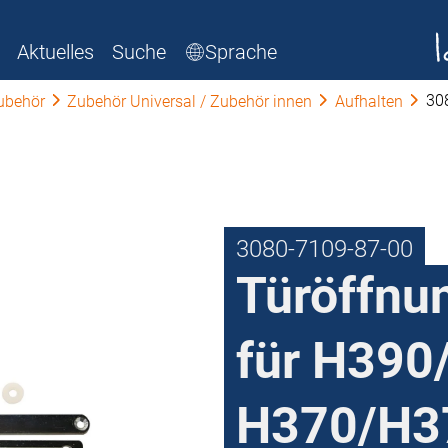
Aktuelles
Suche
Sprache
30
ubehör
Zubehör Universal / Zubehör innen
Aufhalten
3080-7109-87-00
Türöffnu
für H390
H370/H3