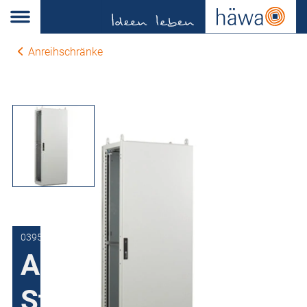
Anreihschränke
0395-6020-82-07
Anreihschrank
Stahlblech H395,