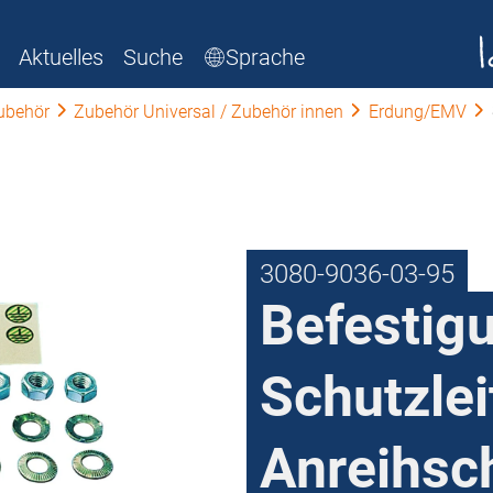
Aktuelles
Suche
Sprache
ubehör
Zubehör Universal / Zubehör innen
Erdung/EMV
3080-9036-03-95
Befestig
Schutzlei
Anreihsc