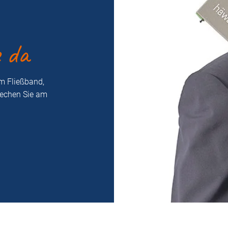
e da
m Fließband,
rechen Sie am