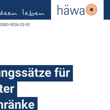
3080-9036-03-95
ungssätze für
ter
hränke