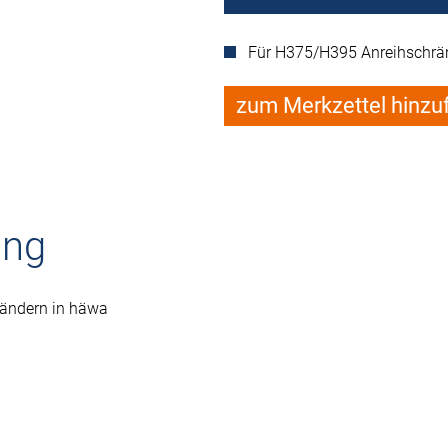
Für H375/H395 Anreihschrä
zum Merkzettel hinzu
ung
bändern in häwa