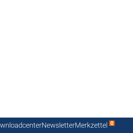
0
wnloadcenter
Newsletter
Merkzettel