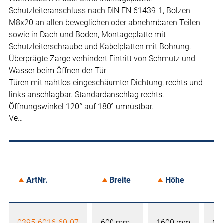
Schutzleiteranschluss nach DIN EN 61439-1, Bolzen
M8x20 an allen beweglichen oder abnehmbaren Teilen
sowie in Dach und Boden, Montageplatte mit
Schutzleiterschraube und Kabelplatten mit Bohrung.
Überprägte Zarge verhindert Eintritt von Schmutz und
Wasser beim Öffnen der Tür
Türen mit nahtlos eingeschäumter Dichtung, rechts und
links anschlagbar. Standardanschlag rechts.
Öffnungswinkel 120° auf 180° umrüstbar.
Ve…
ArtNr.
Breite
Höhe
0395-6016-60-07
600 mm
1600 mm
60