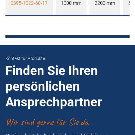
0395-1022-60-17
1000 mm
2200 mm
60
Kontakt für Produkte
Finden Sie Ihren
persönlichen
Ansprechpartner
Wir sind gerne für Sie da