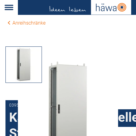
Anreihschränke
0395-4018-60-07
Kabeleinführungszell
Stahlblech H395