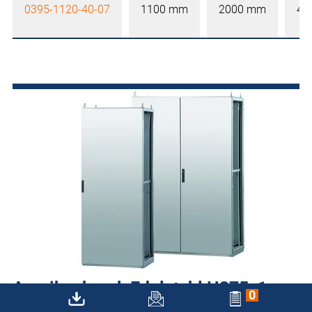
0395-1120-40-07
1100 mm
2000 mm
40
Anreihschrank Edelstahl H375, 1-
0
türig