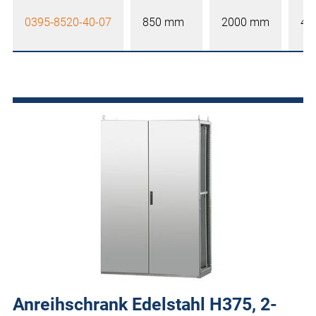
0395-8520-40-07
850 mm
2000 mm
40
Anreihschrank Edelstahl H375, 2-