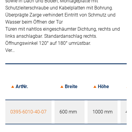
sowie in Dach und Boden, Montageplatte mit
Schutzleiterschraube und Kabelplatten mit Bohrung.
Überprägte Zarge verhindert Eintritt von Schmutz und
Wasser beim Öffnen der Tür
Türen mit nahtlos eingeschäumter Dichtung, rechts und
links anschlagbar. Standardanschlag rechts.
Öffnungswinkel 120° auf 180° umrüstbar.
Ver…
ArtNr.
Breite
Höhe
0395-6010-40-07
600 mm
1000 mm
40