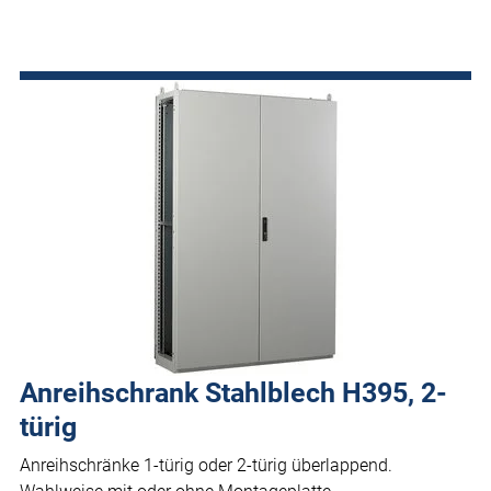
Anreihschrank Stahlblech H395, 2-
türig
Anreihschränke 1-türig oder 2-türig überlappend.