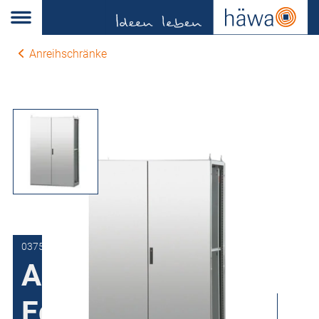
Anreihschränke
0375-1120-40-10
Anreihschrank
Edelstahl H375, 2-