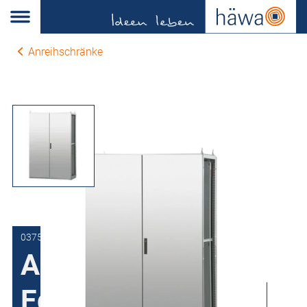
Anreihschränke
0375-1118-40-00
Anreihschrank
Edelstahl H375, 2-