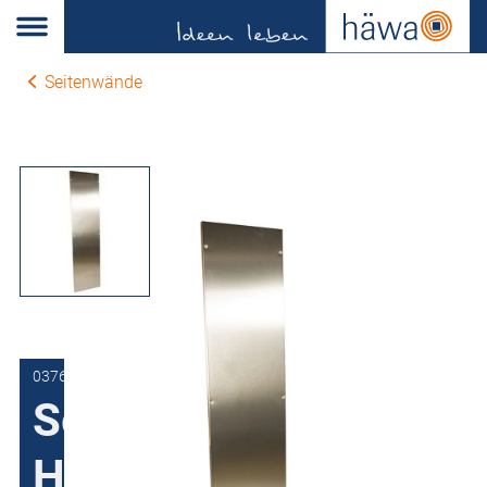
Seitenwände
0376-7018-40-61
Seitenwand für
H375