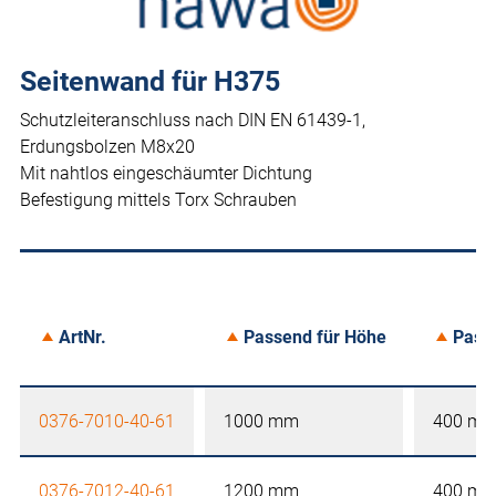
Seitenwand für H375
Schutzleiteranschluss nach DIN EN 61439-1,
Erdungsbolzen M8x20
Mit nahtlos eingeschäumter Dichtung
Befestigung mittels Torx Schrauben
ArtNr.
Passend für Höhe
Passe
0376-7010-40-61
1000 mm
400 m
0376-7012-40-61
1200 mm
400 m