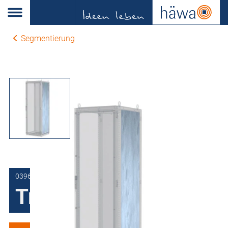
Segmentierung
0396-0018-40-63
Trennwand