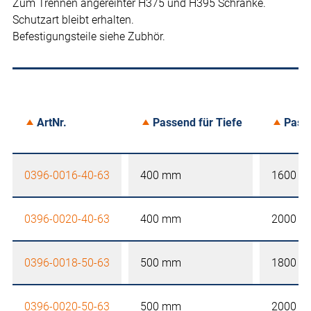
Zum Trennen angereihter H375 und H395 Schränke.
Schutzart bleibt erhalten.
Befestigungsteile siehe Zubhör.
ArtNr.
Passend für Tiefe
Pass
0396-0016-40-63
400 mm
1600 
0396-0020-40-63
400 mm
2000 
0396-0018-50-63
500 mm
1800 
0396-0020-50-63
500 mm
2000 