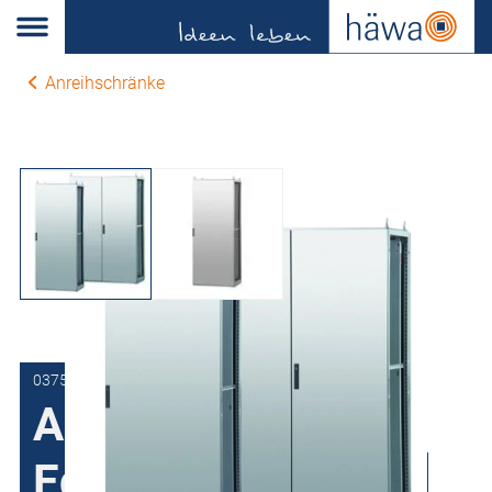
Anreihschränke
0375-8020-50-00
Anreihschrank
Edelstahl H375, 1-