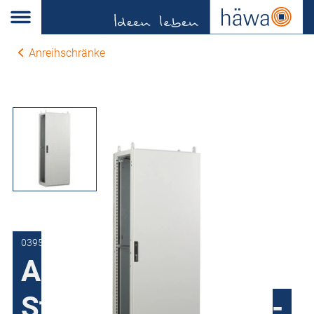
Anreihschränke
0395-8010-40-17
Anreihschrank
Stahlblech H395, 1-