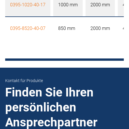
0395-1020-40-17
1000 mm
2000 mm
40
0395-8520-40-07
850 mm
2000 mm
40
Kontakt für Produkte
Finden Sie Ihren
persönlichen
Ansprechpartner