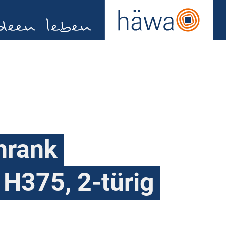
hrank
 H375, 2-türig