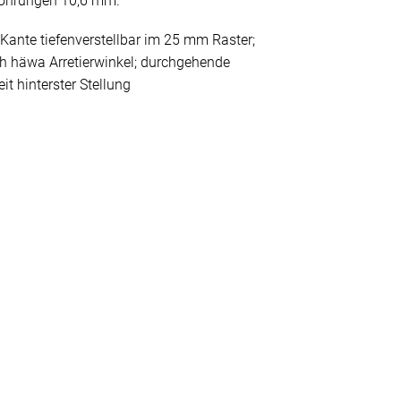
bohrungen 10,6 mm.
Kante tiefenverstellbar im 25 mm Raster;
h häwa Arretierwinkel; durchgehende
t hinterster Stellung