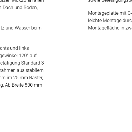
olzen M8x20 an allen
sowie Befestigungs
n Dach und Boden,
Montageplatte mit C-
leichte Montage durc
mutz und Wasser beim
Montagefläche in zwei
chts und links
gswinkel 120° auf
Betätigung Standard 3
srahmen aus stabilem
 mm im 25 mm Raster,
ng, Ab Breite 800 mm