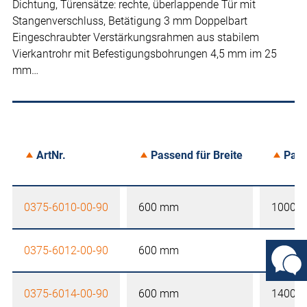
Dichtung, Türensätze: rechte, überlappende Tür mit
Stangenverschluss, Betätigung 3 mm Doppelbart
Eingeschraubter Verstärkungsrahmen aus stabilem
Vierkantrohr mit Befestigungsbohrungen 4,5 mm im 25
mm…
ArtNr.
Passend für Breite
Pass
0375-6010-00-90
600 mm
1000 
0375-6012-00-90
600 mm
1200 
0375-6014-00-90
600 mm
1400 