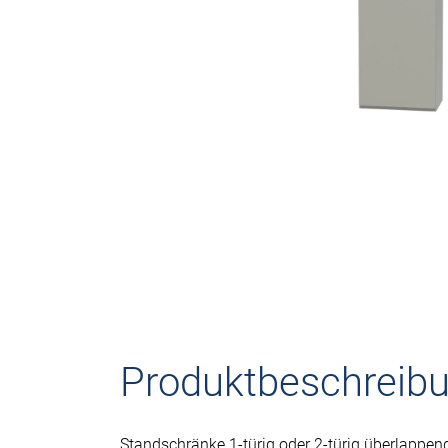
Produktbeschreib
Standschränke 1-türig oder 2-türig überlappen