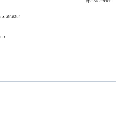
Type 3R erreicht.
5, Struktur
5 mm