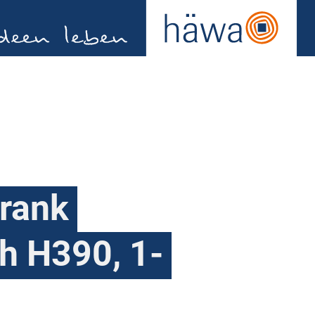
rank
h H390, 1-