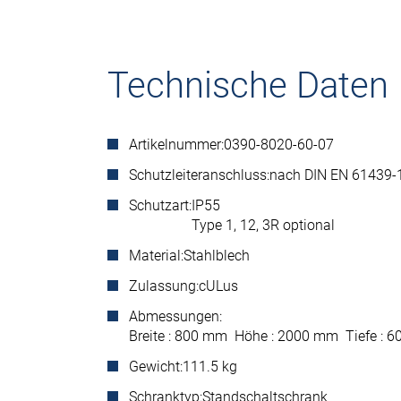
Technische Daten
Artikelnummer:
0390-8020-60-07
Schutzleiteranschluss:
nach DIN EN 61439-
Schutzart:
IP55
Type 1, 12, 3R optional
Material:
Stahlblech
Zulassung:
cULus
Abmessungen:
Breite : 800 mm Höhe : 2000 mm Tiefe :
Gewicht:
111.5 kg
Schranktyp:
Standschaltschrank