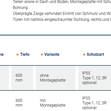
Teilen sowie in Dach und Boden, Montageplatte mit Schu
Bohrung.
Überprägte Zarge verhindert Eintritt von Schmutz und W
Türen mit nahtlos eingeschäumter Dichtung, rechts und 
he
Tiefe
Variante
Schutzart
IP55
600
ohne
Type 1, 12, 3R
mm
Montageplatte
optional
IP55
600
mit
Type 1, 12, 3R
mm
Montageplatte
optional