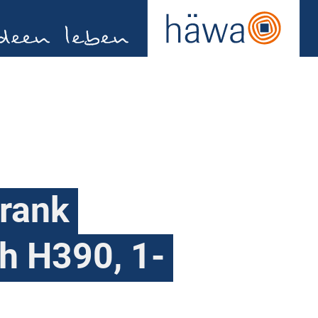
rank
h H390, 1-