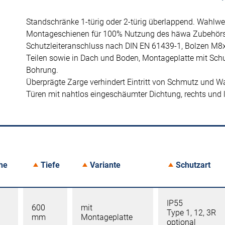
Standschränke 1-türig oder 2-türig überlappend. Wahlwe
Montageschienen für 100% Nutzung des häwa Zubehörs
Schutzleiteranschluss nach DIN EN 61439-1, Bolzen M8
Teilen sowie in Dach und Boden, Montageplatte mit Schu
Bohrung.
Überprägte Zarge verhindert Eintritt von Schmutz und W
Türen mit nahtlos eingeschäumter Dichtung, rechts und 
he
Tiefe
Variante
Schutzart
IP55
600
mit
Type 1, 12, 3R
mm
Montageplatte
optional