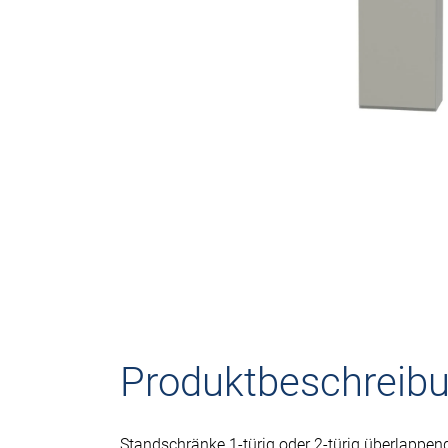
Produktbeschreib
Standschränke 1-türig oder 2-türig überlappen