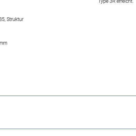
Type 3R erreicht.
5, Struktur
5 mm