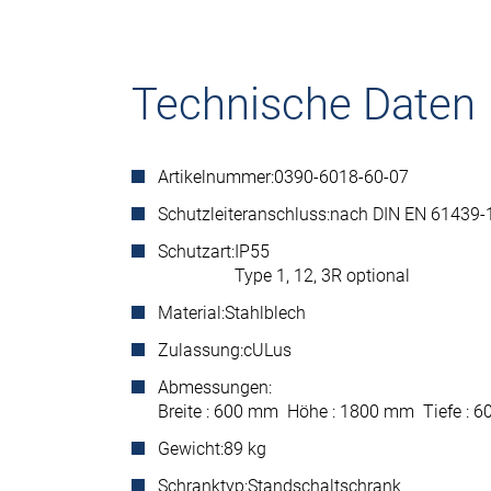
Technische Daten
Artikelnummer:
0390-6018-60-07
Schutzleiteranschluss:
nach DIN EN 61439-
Schutzart:
IP55
Type 1, 12, 3R optional
Material:
Stahlblech
Zulassung:
cULus
Abmessungen:
Breite : 600 mm Höhe : 1800 mm Tiefe :
Gewicht:
89 kg
Schranktyp:
Standschaltschrank