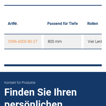
ArtNr.
Passend für Tiefe
Rollen
0396-6000-80-27
800 mm
Vier Lenkro
Kontakt für Produkte
Finden Sie Ihren
persönlichen