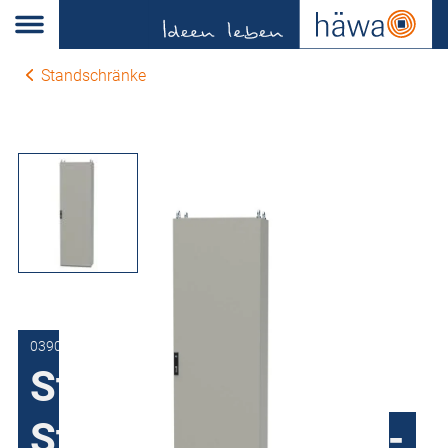
Standschränke
0390-1018-60-17
Standschrank
Stahlblech H390, 1-