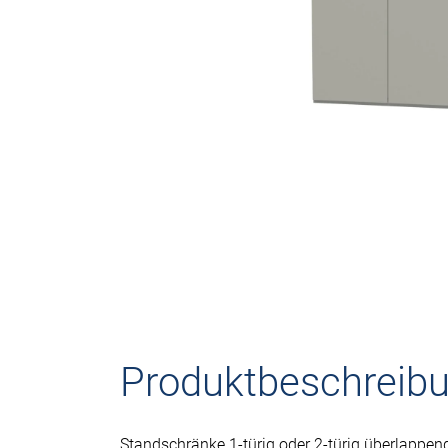
Produktbeschreib
Standschränke 1-türig oder 2-türig überlappen