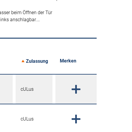
asser beim Öffnen der Tür
links anschlagbar.…
Merken
Zulassung
cULus
cULus