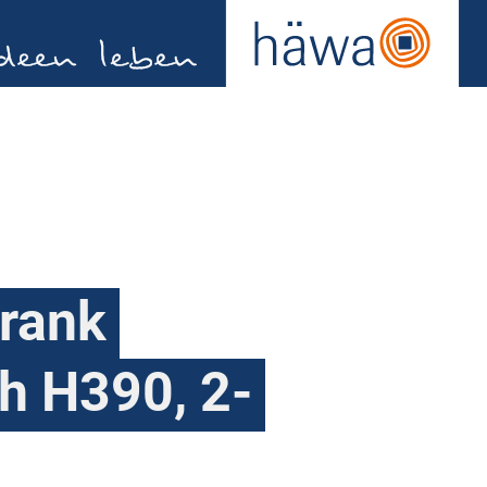
rank
h H390, 2-