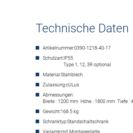
Technische Daten
Artikelnummer:
0390-1218-40-17
Schutzart:
IP55
Type 1, 12, 3R optional
Material:
Stahlblech
Zulassung:
cULus
Abmessungen:
Breite : 1200 mm Höhe : 1800 mm Tiefe 
Gewicht:
168.5 kg
Schranktyp:
Standschaltschrank
Variante:
mit Montageplatte