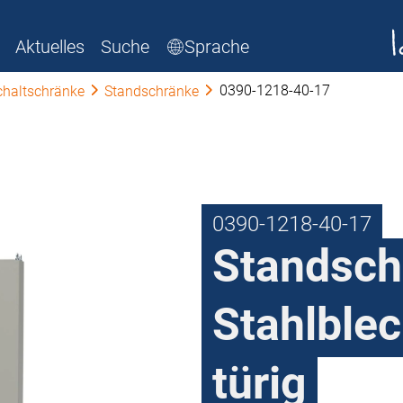
Aktuelles
Suche
Sprache
0390-1218-40-17
chaltschränke
Standschränke
0390-1218-40-17
Standsch
Stahlblec
türig