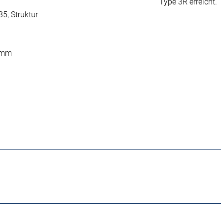
Type 3R erreicht.
5, Struktur
5 mm