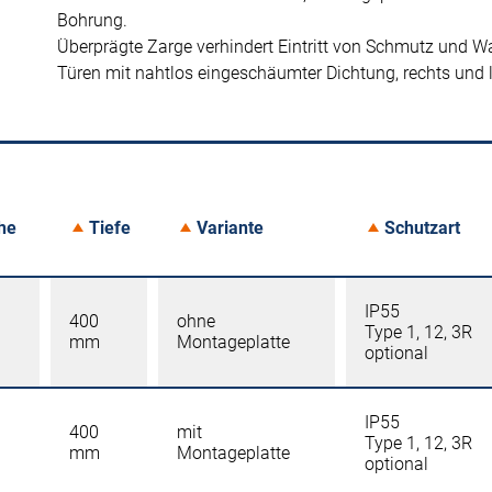
Bohrung.
Überprägte Zarge verhindert Eintritt von Schmutz und W
Türen mit nahtlos eingeschäumter Dichtung, rechts und 
he
Tiefe
Variante
Schutzart
IP55
400
ohne
Type 1, 12, 3R
mm
Montageplatte
optional
IP55
400
mit
Type 1, 12, 3R
mm
Montageplatte
optional