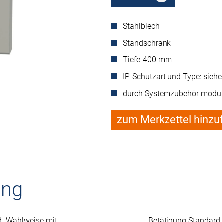
Stahlblech
Standschrank
Tiefe-400 mm
IP-Schutzart und Type: sieh
durch Systemzubehör modul
zum Merkzettel hinzu
ung
d. Wahlweise mit
Betätigung Standard