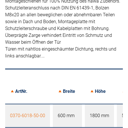
Montageschienen für 100% Nutzung des häwa Zubehörs.
Schutzleiteranschluss nach DIN EN 61439-1, Bolzen
M8x20 an allen beweglichen oder abnehmbaren Teilen
sowie in Dach und Boden, Montageplatte mit
Schutzleiterschraube und Kabelplatten mit Bohrung.
Überprägte Zarge verhindert Eintritt von Schmutz und
Wasser beim Öffnen der Tür
Türen mit nahtlos eingeschäumter Dichtung, rechts und
links anschlagbar.…
ArtNr.
Breite
Höhe
0370-6018-50-00
600 mm
1800 mm
50