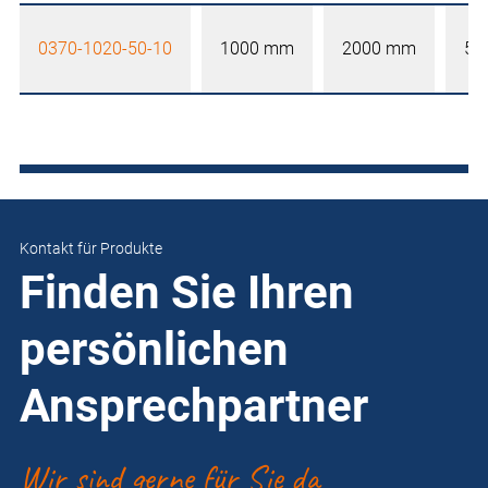
0370-1020-50-10
1000 mm
2000 mm
50
Kontakt für Produkte
Finden Sie Ihren
persönlichen
Ansprechpartner
Wir sind gerne für Sie da