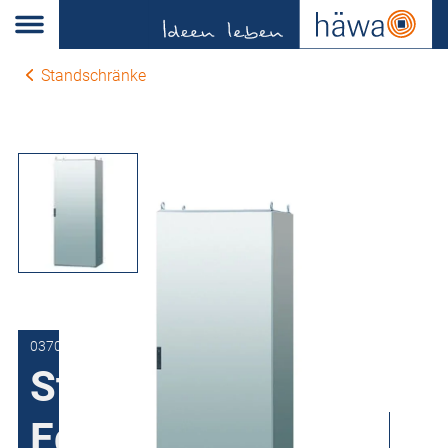
Standschränke
0370-8018-50-10
Standschrank
Edelstahl H370, 1-