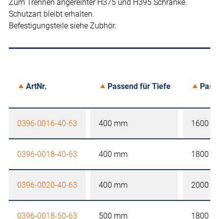
Zum Trennen angereihter H375 und H395 Schränke.
Schutzart bleibt erhalten.
Befestigungsteile siehe Zubhör.
ArtNr.
Passend für Tiefe
Pass
0396-0016-40-63
400 mm
1600 
0396-0018-40-63
400 mm
1800 
0396-0020-40-63
400 mm
2000 
0396-0018-50-63
500 mm
1800 