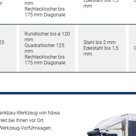
Edelstahl bis 1,5
er
mm
mm
Rechtecklocher bis
175 mm Diagonale
Rundlocher bis ø 120
mm
25
Stahl bis 2 mm
Quadratlocher 125
Edelstahl bis 1,5
mm
mm
Rechtecklocher bis
175 mm Diagonale
hrankbau-Werkzeug von häwa
kt bei Ihnen vor Ort.
n Werkzeug-Vorführwagen.