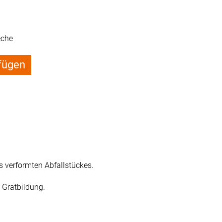
eche
fügen
 verformten Abfallstückes.
e Gratbildung.