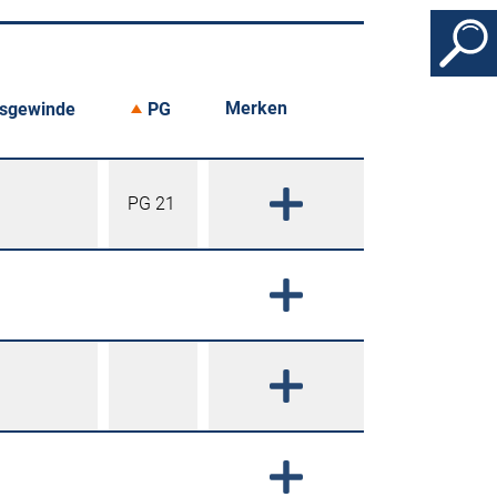
Merken
gsgewinde
PG
PG 21