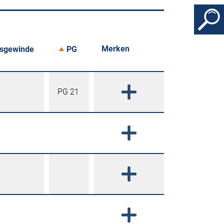
Merken
gsgewinde
PG
PG 21