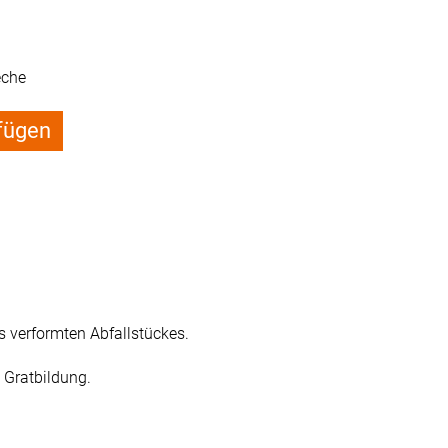
eche
fügen
 verformten Abfallstückes.
e Gratbildung.