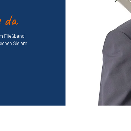
e da
m Fließband,
rechen Sie am