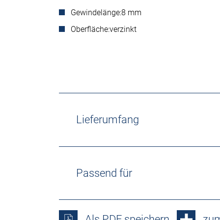
Gewindelänge:
8 mm
Oberfläche:
verzinkt
Lieferumfang
Passend für
Als PDF speichern
zum