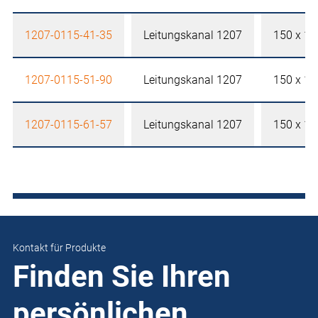
1207-0115-41-35
Leitungskanal 1207
150 x 1
1207-0115-51-90
Leitungskanal 1207
150 x 1
1207-0115-61-57
Leitungskanal 1207
150 x 1
Kontakt für Produkte
Finden Sie Ihren
persönlichen