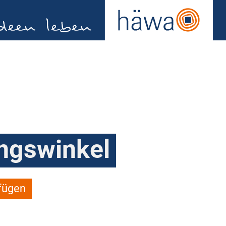
ngswinkel
fügen