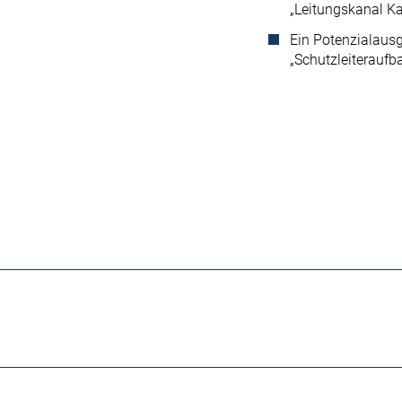
„Leitungskanal K
Ein Potenzialausg
„Schutzleiteraufb