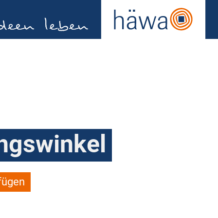
ngswinkel
fügen