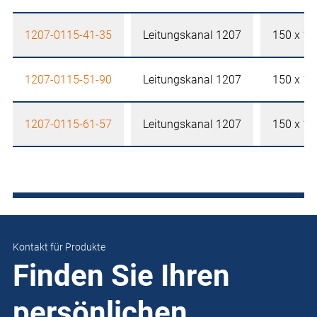
1207-0115-41-35
Leitungskanal 1207
150 x 1
1207-0115-51-90
Leitungskanal 1207
150 x 1
1207-0115-61-57
Leitungskanal 1207
150 x 1
Kontakt für Produkte
Finden Sie Ihren
persönlichen