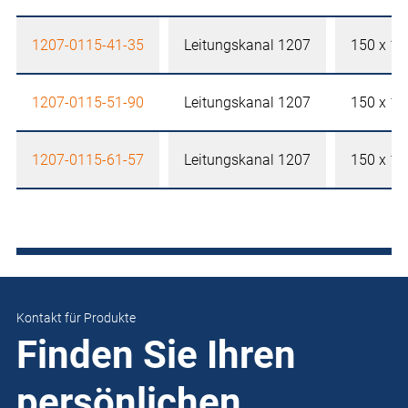
1207-0115-41-35
Leitungskanal 1207
150 x 1
1207-0115-51-90
Leitungskanal 1207
150 x 1
1207-0115-61-57
Leitungskanal 1207
150 x 1
Kontakt für Produkte
Finden Sie Ihren
persönlichen