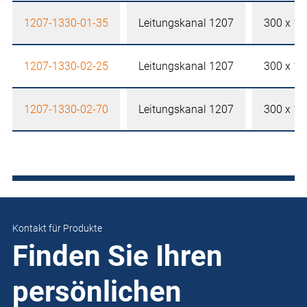
1207-1330-01-35
Leitungskanal 1207
300 x 1
1207-1330-02-25
Leitungskanal 1207
300 x 1
1207-1330-02-70
Leitungskanal 1207
300 x 1
Kontakt für Produkte
Finden Sie Ihren
persönlichen