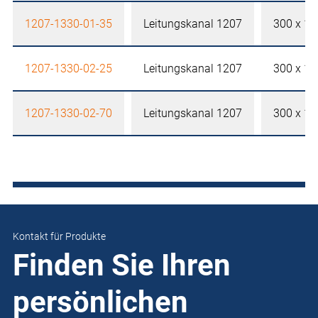
1207-1330-01-35
Leitungskanal 1207
300 x 1
1207-1330-02-25
Leitungskanal 1207
300 x 1
1207-1330-02-70
Leitungskanal 1207
300 x 1
Kontakt für Produkte
Finden Sie Ihren
persönlichen