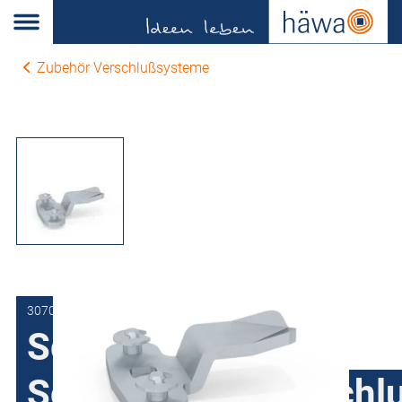
Zubehör Verschlußsysteme
3070-0714-28-05
Schließzunge für
Schubstangenanschl