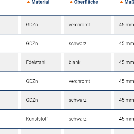
Material
Oberfläche
Maß
GDZn
verchromt
45 mm
GDZn
schwarz
45 mm
Edelstahl
blank
45 mm
GDZn
verchromt
45 mm
GDZn
schwarz
45 mm
Kunststoff
schwarz
45 mm