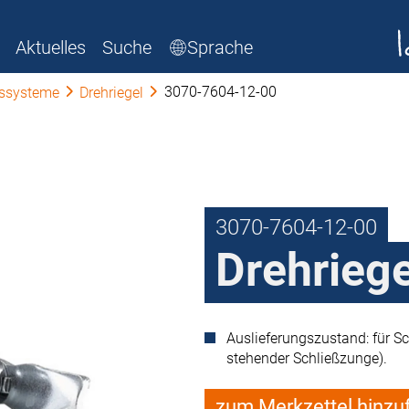
Aktuelles
Suche
Sprache
3070-7604-12-00
sssysteme
Drehriegel
3070-7604-12-00
Drehriege
Auslieferungszustand: für S
stehender Schließzunge).
zum Merkzettel hinzu