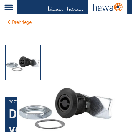
Drehriegel
3070-7504-16-33
Drehriegel
vormontiert