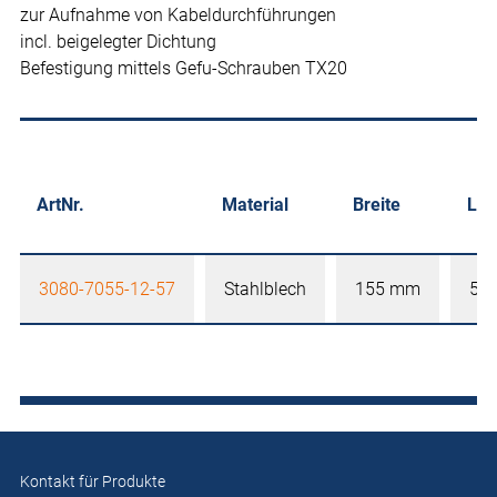
zur Aufnahme von Kabeldurchführungen
incl. beigelegter Dichtung
Befestigung mittels Gefu-Schrauben TX20
ArtNr.
Material
Breite
Län
3080-7055-12-57
Stahlblech
155 mm
55
Kontakt für Produkte