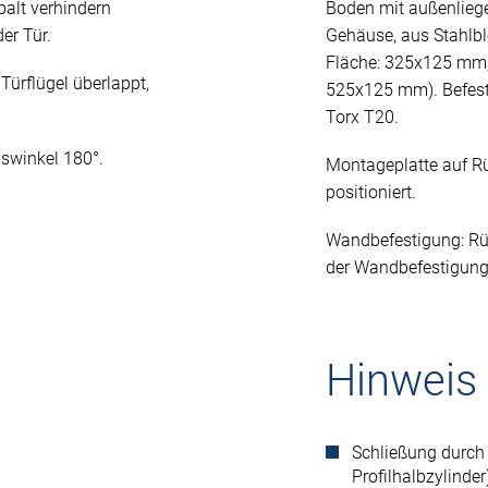
alt verhindern
Boden mit außenlieg
er Tür.
Gehäuse, aus Stahlb
Fläche: 325x125 mm;
Türflügel überlappt,
525x125 mm). Befest
Torx T20.
gswinkel 180°.
Montageplatte auf Rü
positioniert.
Wandbefestigung: R
der Wandbefestigung
Hinweis
Schließung durch
Profilhalbzylinde