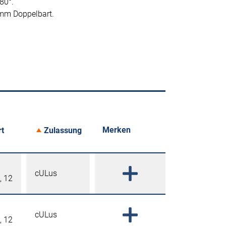
80°.
 mm Doppelbart.
Merken
rt
Zulassung
cULus
, 12
cULus
, 12