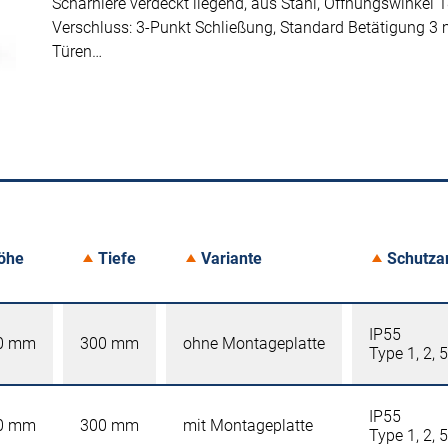
Scharniere verdeckt liegend, aus Stahl, Öffnungswinkel 1
Verschluss: 3-Punkt Schließung, Standard Betätigung 3
Türen…
öhe
Tiefe
Variante
Schutza
IP55
0 mm
300 mm
ohne Montageplatte
Type 1, 2, 5
IP55
0 mm
300 mm
mit Montageplatte
Type 1, 2, 5