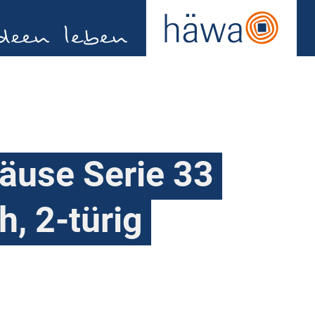
use Serie 33
h, 2-türig