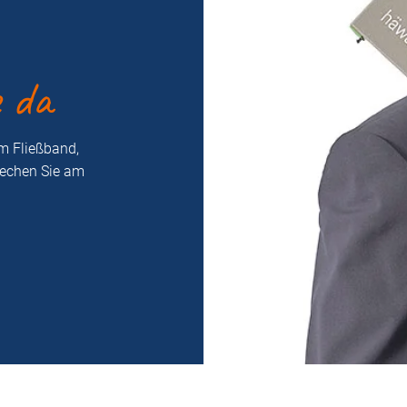
e da
m Fließband,
rechen Sie am