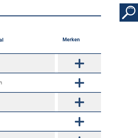
Merken
al
h