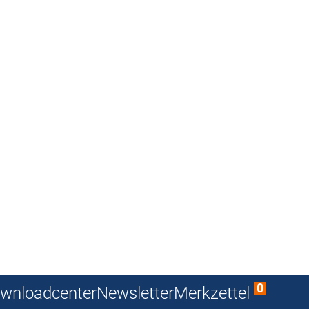
0
wnloadcenter
Newsletter
Merkzettel