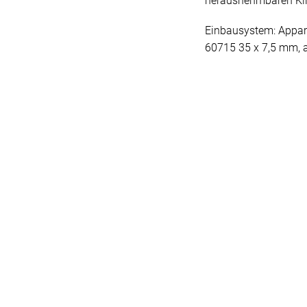
herausnehmbaren Kli
Einbausystem: Appa
60715 35 x 7,5 mm,