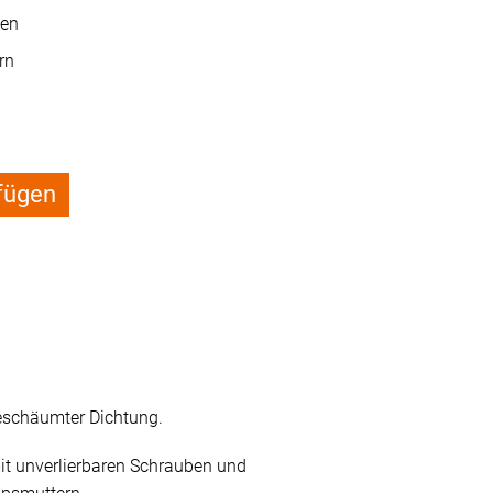
ben
rn
fügen
eschäumter Dichtung.
it unverlierbaren Schrauben und