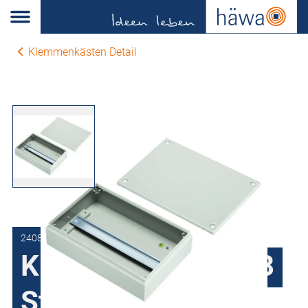
Klemmenkästen Detail
2408-6015-80-37
Klemmenkasten K8
Stahlblech