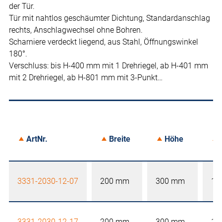
der Tür.
Tür mit nahtlos geschäumter Dichtung, Standardanschlag
rechts, Anschlagwechsel ohne Bohren.
Scharniere verdeckt liegend, aus Stahl, Öffnungswinkel
180°.
Verschluss: bis H-400 mm mit 1 Drehriegel, ab H-401 mm
mit 2 Drehriegel, ab H-801 mm mit 3-Punkt…
ArtNr.
Breite
Höhe
3331-2030-12-07
200 mm
300 mm
12
3331-2030-12-17
200 mm
300 mm
12