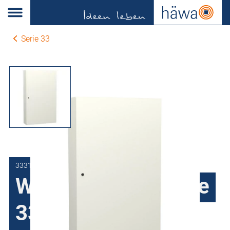
Serie 33
3331-9112-40-17
Wandgehäuse Serie
33 Stahlblech, 1-